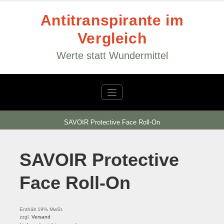
Zum
Inhalt
Antitranspirante im
springen
Vergleich
Werte statt Wundermittel
SAVOIR Protective Face Roll-On
SAVOIR Protective
Face Roll-On
Enthält 19% MwSt.
zzgl.
Versand