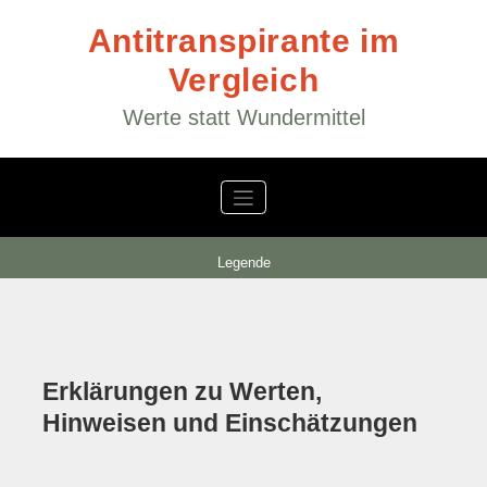
Zum
Inhalt
Antitranspirante im
springen
Vergleich
Werte statt Wundermittel
Legende
Erklärungen zu Werten,
Hinweisen und Einschätzungen