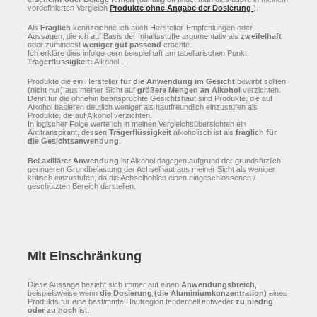
vordefinierten Vergleich
Produkte ohne Angabe der Dosierung
).
Als
Fraglich
kennzeichne ich auch Hersteller-Empfehlungen oder
Aussagen, die ich auf Basis der Inhaltsstoffe argumentativ als
zweifelhaft
oder zumindest
weniger gut passend
erachte.
Ich erkläre dies infolge gern beispielhaft am tabellarischen Punkt
Trägerflüssigkeit:
Alkohol …
Produkte die ein Hersteller
für die Anwendung im Gesicht
bewirbt sollten
(nicht nur) aus meiner Sicht auf
größere Mengen an Alkohol
verzichten.
Denn für die ohnehin beanspruchte Gesichtshaut sind Produkte, die auf
Alkohol basieren deutlich weniger als hautfreundlich einzustufen als
Produkte, die auf Alkohol verzichten.
In logischer Folge werte ich in meinen Vergleichsübersichten ein
Antitranspirant, dessen
Trägerflüssigkeit
alkoholisch ist als
fraglich für
die Gesichtsanwendung
.
Bei axillärer Anwendung
ist Alkohol dagegen aufgrund der grundsätzlich
geringeren Grundbelastung der Achselhaut aus meiner Sicht als weniger
kritisch einzustufen, da die Achselhöhlen einen eingeschlossenen /
geschützten Bereich darstellen.
Mit Einschränkung
Diese Aussage bezieht sich immer auf einen
Anwendungsbreich
,
beispielsweise wenn
die Dosierung (die Aluminiumkonzentration)
eines
Produkts für eine bestimmte Hautregion tendentiell entweder
zu niedrig
oder zu hoch
ist.