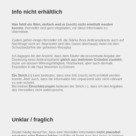
Info nicht erhältlich
Hier fehlt ein Wert, einfach weil er (noch) nicht ermittelt werden
konnte.
Hersteller sind gern eingeladen, mir diese Information zu
übermitteln.
Zudem geben einige Hersteller zB. die Stärke ihres Antitranspirants auch auf
Nachfrage nicht an. Begründet wird dies (wenn überhaupt) meist mit dem
Schutzbedürfnis der geheimen Rezeptur.
Ich dagegen bin der Ansicht, dass dem Käufer die prozentuale Angabe der
Dosierung eines Antitranspirants
gleich aus mehreren Gründen zusteht;
bspw. um dessen Wirkungsfähigkeit, Reizbarkeit, aber auch dermale
Exposition in die Haut bewerten zu können.
Ein Strich (-)
kann bedeuten, dass eine Info (noch) nicht ermittelt werden
konnte. Aber auch, dass die Information hier unpassend oder nicht relevant
zu sein scheint.
Bei meinen
Einschätzungen
bedeutet der Strich (-), dass ich den Angaben
des Herstellers nicht widerspreche.
Unklar / fraglich
Deutet häufig darauf hin, dass eine Hersteller-Information
nicht plausibel
erscheint oder Belege fehlen
(auffällig oft findet man dies bspw. in meinem