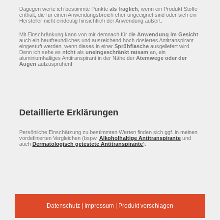
Dagegen werte ich bestimmte Punkte
als fraglich
, wenn ein Produkt Stoffe
enthält, die für einen Anwendungsbreich eher ungeeignet sind oder sich ein
Hersteller nicht eindeutig hinsichtlich der Anwendung äußert.
Mit Einschränkung kann von mir demnach für die
Anwendung im Gesicht
auch ein hautfreundliches und ausreichend hoch dosiertes Antitranspirant
eingestuft werden, wenn dieses in einer
Sprühflasche
ausgeliefert wird.
Denn ich sehe es
nicht
als
uneingeschränkt ratsam
an, ein
aluminiumhaltiges Antitranspirant in der Nähe der
Atemwege oder der
Augen
aufzusprühen!
Detaillierte Erklärungen
Persönliche Einschätzung zu bestimmten Werten finden sich ggf. in meinen
vordefinierten Vergleichen (bspw.
Alkoholhaltige Antitranspirante
und
auch
Dermatologisch getestete Antitranspirante
).
Datenschutz
|
Impressum
|
Produkt vorschlagen