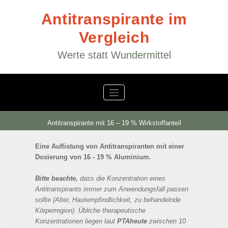
Zum
Inhalt
Antitranspirante im
springen
Vergleich
Werte statt Wundermittel
Antitranspirante mit 16 – 19 % Wirkstoffanteil
Eine Auflistung von Antitranspiranten mit einer 
Dosierung von 16 - 19 % Aluminium.
Bitte beachte,
 dass die Konzentration eines 
Antitranspirants immer zum Anwendungsfall passen 
sollte (Alter, Hautempfindlichkeit, zu behandelnde 
Körperregion). Übliche therapeutische 
Konzentrationen liegen laut 
PTAheute
 zwischen 10 