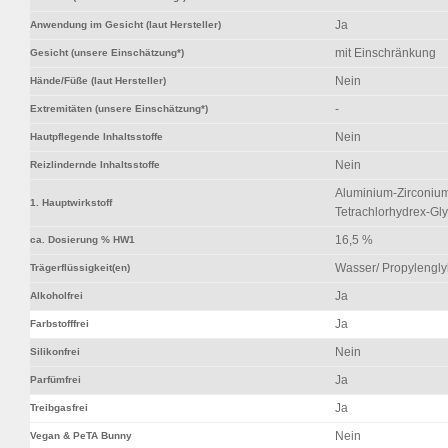
Ja
Anwendung im Gesicht (laut Hersteller)
mit Einschränkung
Gesicht (unsere Einschätzung*)
Nein
Hände/Füße (laut Hersteller)
-
Extremitäten (unsere Einschätzung*)
Nein
Hautpflegende Inhaltsstoffe
Nein
Reizlindernde Inhaltsstoffe
Aluminium-Zirconiu
1. Hauptwirkstoff
Tetrachlorhydrex-Gly
16,5 %
ca. Dosierung % HW1
Wasser/ Propylengly
Trägerflüssigkeit(en)
Ja
Alkoholfrei
Ja
Farbstofffrei
Nein
Silikonfrei
Ja
Parfümfrei
Ja
Treibgasfrei
Nein
Vegan & PeTA Bunny