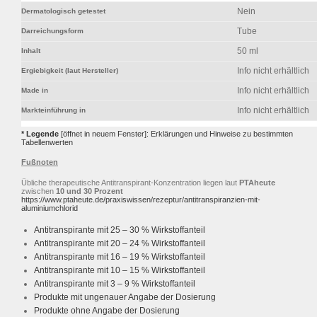
Nein
Dermatologisch getestet
Tube
Darreichungsform
50 ml
Inhalt
Info nicht erhältlich
Ergiebigkeit (laut Hersteller)
Info nicht erhältlich
Made in
Info nicht erhältlich
Markteinführung in
* Legende
[öffnet in neuem Fenster]: Erklärungen und Hinweise zu bestimmten
Tabellenwerten
Fußnoten
Übliche therapeutische Antitranspirant-Konzentration liegen laut
PTAheute
zwischen
10 und 30 Prozent
https://www.ptaheute.de/praxiswissen/rezeptur/antitranspiranzien-mit-
aluminiumchlorid
Antitranspirante mit 25 – 30 % Wirkstoffanteil
Antitranspirante mit 20 – 24 % Wirkstoffanteil
Antitranspirante mit 16 – 19 % Wirkstoffanteil
Antitranspirante mit 10 – 15 % Wirkstoffanteil
Antitranspirante mit 3 – 9 % Wirkstoffanteil
Produkte mit ungenauer Angabe der Dosierung
Produkte ohne Angabe der Dosierung