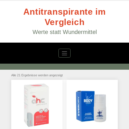
Zum
Inhalt
Antitranspirante im
springen
Vergleich
Werte statt Wundermittel
Alle 21 Ergebnisse werden angezeigt