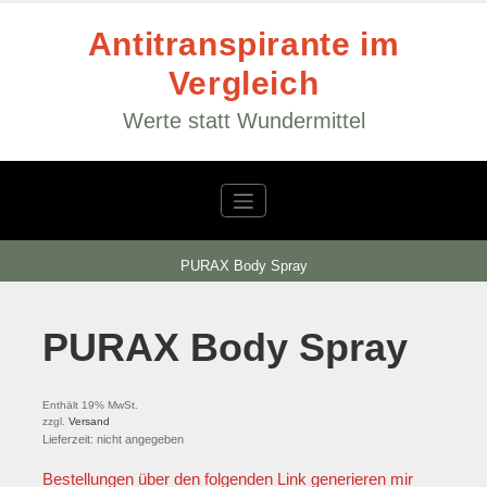
Zum
Inhalt
Antitranspirante im
springen
Vergleich
Werte statt Wundermittel
PURAX Body Spray
PURAX Body Spray
Enthält 19% MwSt.
zzgl.
Versand
Lieferzeit: nicht angegeben
Bestellungen über den folgenden Link generieren mir