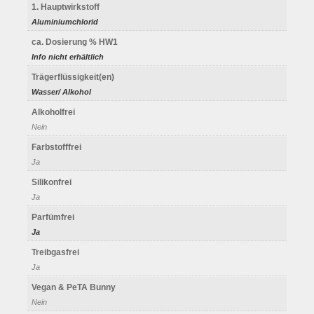
1. Hauptwirkstoff
Aluminiumchlorid
ca. Dosierung % HW1
Info nicht erhältlich
Trägerflüssigkeit(en)
Wasser/ Alkohol
Alkoholfrei
Nein
Farbstofffrei
Ja
Silikonfrei
Ja
Parfümfrei
Ja
Treibgasfrei
Ja
Vegan & PeTA Bunny
Nein