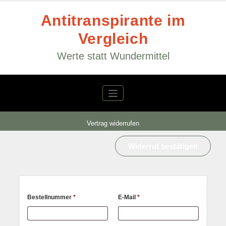
Zum
Inhalt
Antitranspirante im
springen
Vergleich
Werte statt Wundermittel
Vertrag widerrufen
Widerruf bestätigen
erforderlich
erforderlich
Bestellnummer
Page URI *erforderlich
*
E-Mail
*