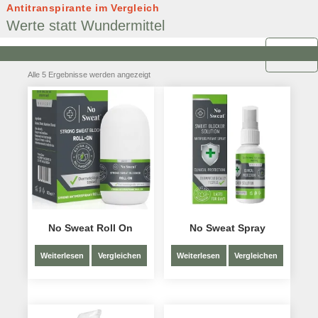
Antitranspirante im Vergleich
Zum
Inhalt
Werte statt Wundermittel
springen
Alle 5 Ergebnisse werden angezeigt
No Sweat Roll On
No Sweat Spray
Weiterlesen
Vergleichen
Weiterlesen
Vergleichen