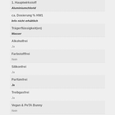
1. Hauptwirkstoff
Aluminiumchlorid
ca. Dosierung % HW1
Info nicht erhältlich
Trägerflüssigkeit(en)
Wasser
Alkoholfrei
Ja
Farbstofffrei
Nein
Silikonfrei
Ja
Parfümfrei
Ja
Treibgasfrei
Ja
Vegan & PeTA Bunny
Nein