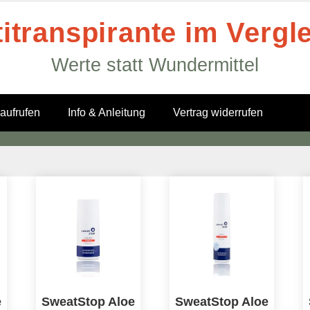
itranspirante im Vergl
Werte statt Wundermittel
 aufrufen
Info & Anleitung
Vertrag widerrufen
e
SweatStop Aloe
SweatStop Aloe