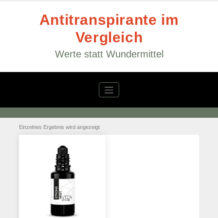
Zum
Inhalt
Antitranspirante im
springen
Vergleich
Werte statt Wundermittel
Einzelnes Ergebnis wird angezeigt