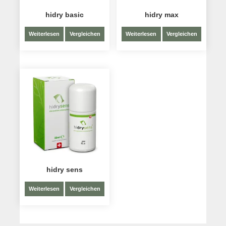
hidry basic
hidry max
Weiterlesen
Vergleichen
Weiterlesen
Vergleichen
hidry sens
Weiterlesen
Vergleichen