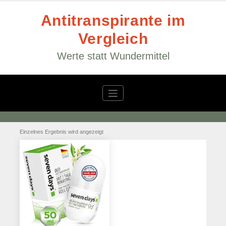
Zum
Inhalt
Antitranspirante im
springen
Vergleich
Werte statt Wundermittel
Einzelnes Ergebnis wird angezeigt